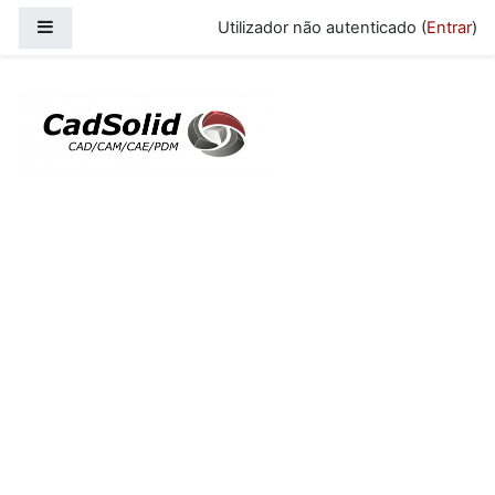
Ir para o conteúdo principal
Painel lateral
Utilizador não autenticado (
Entrar
)
CadSolid - Plataforma E-Learning